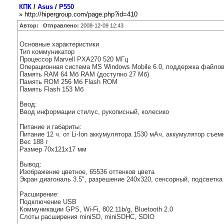
КПК
/
Asus
/
P550
» http://hipergroup.com/page.php?id=410
Автор:
Отправлено:
2008-12-09 12:43
Основные характеристики
Тип коммуникатор
Процессор Marvell PXA270 520 МГц
Операционная система MS Windows Mobile 6.0, поддержка файлов
Память RAM 64 Мб RAM (доступно 27 Мб)
Память ROM 256 Мб Flash ROM
Память Flash 153 Мб
Ввод:
Ввод информации стилус, рукописный, колесико
Питание и габариты:
Питание 12 ч. от Li-Ion аккумулятора 1530 мАч, аккумулятор съем
Вес 188 г
Размер 70x121x17 мм
Вывод:
Изображение цветное, 65536 оттенков цвета
Экран диагональ 3.5", разрешение 240x320, сенсорный, подсветка
Расширение:
Подключение USB
Коммуникации GPS, Wi-Fi, 802.11b/g, Bluetooth 2.0
Слоты расширения miniSD, miniSDHC, SDIO