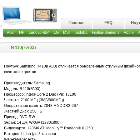
Главная
FAQ
Ноу
Acer
HP
Lenovo-IBM
LG
MSI
Toshiba
Fujitsu-Siemens
Apple
R410(FA03)
Ноутбук Samsung R410(FA03) отличается обновленным стильным дизайно
сочетание цветов.
Производитель: Samsung
Модель: R410(FA03)
Процессор: Intel® Core 2 Duo (Pn) T8100
Частота: 2100 МГц (3МБ/800МГц)
Оперативная память: 2048 Мб DDR2-667
Жёсткий диск: 250 ГБ
Привод: DVD-RW
Экран: 14 Дм, WXGA (1280х800)
Видеокарта: 128Мб ATI Mobility™ Radeon® X1250
Батарея: Li-Ion (до 3-х часов)
Web-камера: есть