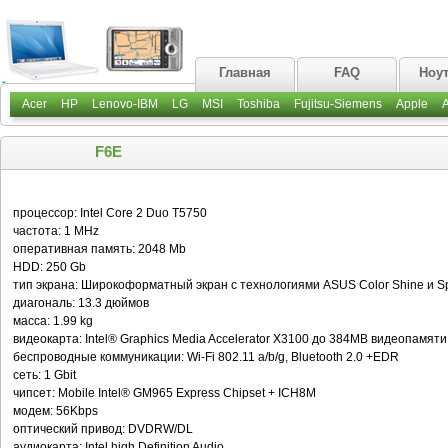
Главная
FAQ
Ноу
Acer
HP
Lenovo-IBM
LG
MSI
Toshiba
Fujitsu-Siemens
Apple
F6E
процессор: Intel Core 2 Duo T5750
частота: 1 MHz
оперативная память: 2048 Mb
HDD: 250 Gb
тип экрана: Широкоформатный экран c технологиями ASUS Color Shine и S
диагональ: 13.3 дюймов
масса: 1.99 kg
видеокарта: Intel® Graphics Media Accelerator X3100 до 384MB видеопамяти
беспроводные коммуникации: Wi-Fi 802.11 a/b/g, Bluetooth 2.0 +EDR
сеть: 1 Gbit
чипсет: Mobile Intel® GM965 Express Chipset + ICH8M
модем: 56Kbps
оптический привод: DVDRW/DL
аудиокарта: Intel high Definition Audio