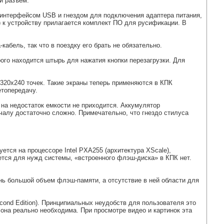
й разъем.
 интерфейсом USB и гнездом для подключения адаптера питания,
) к устройству прилагается комплект ПО для русификации. В
бель, так что в поездку его брать не обязательно.
ого находится штырь для нажатия кнопки перезагрузки. Для
320х240 точек. Такие экраны теперь применяются в КПК
етопередачу.
 на недостаток емкости не приходится. Аккумулятор
чалу достаточно сложно. Примечательно, что гнездо стилуса
ется на процессоре Intel PXA255 (архитектура XScale),
тся для нужд системы, «встроенного флэш-диска» в КПК нет.
нь большой объем флэш-памяти, а отсутствие в ней области для
cond Edition). Принципиальных неудобств для пользователя это
 она реально необходима. При просмотре видео и картинок эта