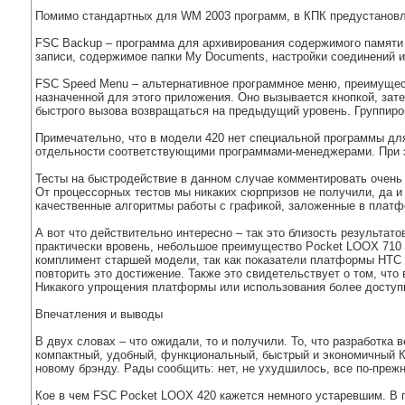
Помимо стандартных для WM 2003 программ, в КПК предустанов
FSC Backup – программа для архивирования содержимого памяти К
записи, содержимое папки My Documents, настройки соединений и
FSC Speed Menu – альтернативное программное меню, преимуществ
назначенной для этого приложения. Оно вызывается кнопкой, зат
быстрого вызова возвращаться на предыдущий уровень. Группиров
Примечательно, что в модели 420 нет специальной программы для
отдельности соответствующими программами-менеджерами. При э
Тесты на быстродействие в данном случае комментировать очень 
От процессорных тестов мы никаких сюрпризов не получили, да и 
качественные алгоритмы работы с графикой, заложенные в платф
А вот что действительно интересно – так это близость результато
практически вровень, небольшое преимущество Pocket LOOX 710 м
комплимент старшей модели, так как показатели платформы HTC 
повторить это достижение. Также это свидетельствует о том, чт
Никакого упрощения платформы или использования более доступн
Впечатления и выводы
В двух словах – что ожидали, то и получили. То, что разработк
компактный, удобный, функциональный, быстрый и экономичный КП
новому брэнду. Рады сообщить: нет, не ухудшилось, все по-преж
Кое в чем FSC Pocket LOOX 420 кажется немного устаревшим. В п