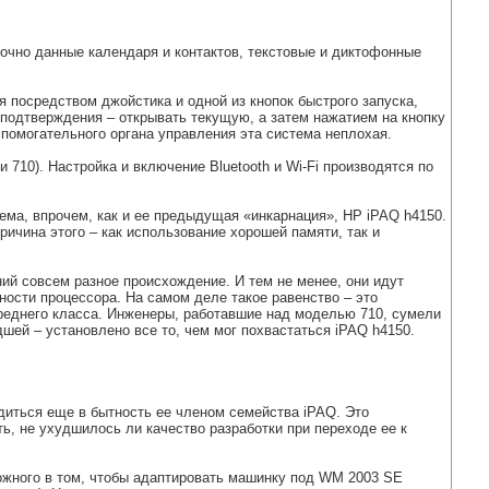
очно данные календаря и контактов, текстовые и диктофонные
 посредством джойстика и одной из кнопок быстрого запуска,
подтверждения – открывать текущую, а затем нажатием на кнопку
спомогательного органа управления эта система неплохая.
710). Настройка и включение Bluetooth и Wi-Fi производятся по
ема, впрочем, как и ее предыдущая «инкарнация», HP iPAQ h4150.
ричина этого – как использование хорошей памяти, так и
ний совсем разное происхождение. И тем не менее, они идут
ости процессора. На самом деле такое равенство – это
реднего класса. Инженеры, работавшие над моделью 710, сумели
шей – установлено все то, чем мог похвастаться iPAQ h4150.
едиться еще в бытность ее членом семейства iPAQ. Это
ь, не ухудшилось ли качество разработки при переходе ее к
ложного в том, чтобы адаптировать машинку под WM 2003 SE