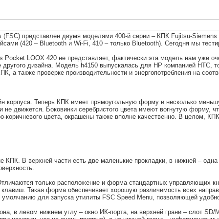
s (FSC) представлен двумя моделями 400-й серии – КПК Fujitsu-Siemens
сами (420 – Bluetooth и Wi-Fi, 410 – только Bluetooth). Сегодня мы тес
ns Pocket LOOX 420 не представляет, фактически эта модель нам уже оч
се другого дизайна. Модель h4150 выпускалась для HP компанией HTC, то
КПК, а также проверке производительности и энергопотребления на соот
айн корпуса. Теперь КПК имеет прямоугольную форму и несколько меньш
 и не движется. Боковинки серебристого цвета имеют вогнутую форму, ч
-коричневого цвета, окрашены также вполне качественно. В целом, КПК
е КПК. В верхней части есть две маленькие прокладки, в нижней – одн
оверхность.
 Отличаются только расположение и форма стандартных управляющих кно
 клавиш. Такая форма обеспечивает хорошую различимость всех направ
о умолчанию для запуска утилиты FSC Speed Menu, позволяющей удобно
она, в левом нижнем углу – окно ИК-порта, на верхней грани – слот SD/