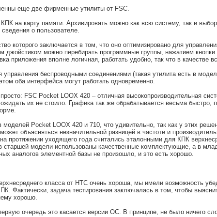
ленны еще две фирменные утилиты от FSC.
ПК на карту памяти. Архивировать можно как всю систему, так и выбор
 сведения о пользователе.
о которого заключается в том, что оно оптимизировано для управления
ем джойстиком можно перебирать программные группы, нажатием кнопки 
ка приложения вполне логичная, работать удобно, так что в качестве в
 управления беспроводными соединениями (такая утилита есть в модели 
том оба интерфейса могут работать одновременно.
просто: FSC Pocket LOOX 420 – отличная высокопроизводительная сист
ожидать их не стоило. Графика так же обрабатывается весьма быстро, п
орме.
в моделей Pocket LOOX 420 и 710, что удивительно, так как у этих реше
ожет объясняться незначительной разницей в частоте и производительн
на протяжении уходящего года считались эталонными для КПК верхнес
о в старшей модели использованы качественные комплектующие, а в млад
ых аналогов элементной базы не произошло, и это есть хорошо.
а верхнесреднего класса от HTC очень хороша, мы имели возможность уб
К. Фактически, задача тестирования заключалась в том, чтобы выяснит
нему хорошо.
ервую очередь это касается версии ОС. В принципе, не было ничего с