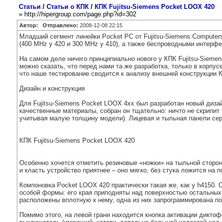
Статьи
/
Статьи о КПК
/
КПК Fujitsu-Siemens Pocket LOOX 420
» http://hipergroup.com/page.php?id=302
Автор:
Отправлено:
2008-12-08 22:15
Младший сегмент линейки Pocket PC от Fujitsu-Siemens Computer
(400 MHz у 420 и 300 MHz у 410), а также беспроводными интерфей
На самом деле ничего принципиально нового у КПК Fujitsu-Sieme
можно сказать, что перед нами та же разработка, только в корпу
что наше тестирование сводится к анализу внешней конструкции 
Дизайн и конструкция
Для Fujitsu-Siemens Pocket LOOX 4хх был разработан новый диз
качественные материалы, собран он тщательно: ничто не скрипит
учитывая малую толщину модели). Лицевая и тыльная панели серо
КПК Fujitsu-Siemens Pocket LOOX 420
Особенно хочется отметить резиновые «ножки» на тыльной сторон
и класть устройство приятнее – оно мягко, без стука ложится на п
Компоновка Pocket LOOX 420 практически такая же, как у h4150.
особой формы: его края приподняты над поверхностью остальных
расположены вплотную к нему, одна из них запрограммирована п
Помимо этого, на левой грани находится кнопка активации диктоф