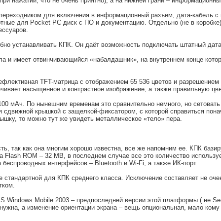
ри нажатии, что не очень приятно), а на нижней грани – информационны
 переходником для включения в информационный разъем, дата-кабель с
ртные для Pocket PC диск с ПО и документацию. Отдельно (не в коробке
ессуаров.
но устанавливать КПК. Он даёт возможность подключать штатный дата-ка
а и имеет отвинчивающийся «набалдашник», на внутреннем конце котор
ефлективная TFT-матрица с отображением 65 536 цветов и разрешением 
печивает насыщенное и контрастное изображение, а также правильную цв
100 мАч. По нынешним временам это сравнительно немного, но сетовать
я сдвижной крышкой с защелкой-фиксатором, с которой справиться пона
ышку, то можно тут же увидеть металлическое «тело» пера.
ь, так как она многим хорошо известна, все же напомним ее. КПК базиру
 Flash ROM – 32 MB, в последнем случае все это количество используе
еспроводных интерфейсов – Bluetooth и Wi-Fi, а также ИК-порт.
е стандартной для КПК среднего класса. Исключение составляет не оче
тком.
S Windows Mobile 2003 – предпоследней версии этой платформы ( не Se
 нужна, а изменение ориентации экрана – вещь опциональная, мало кому