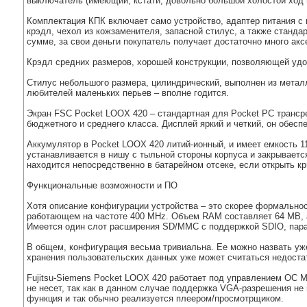
выключатель (имеющий, кстати, довольно большой холостой ход п
Комплектация КПК включает само устройство, адаптер питания с
крэдл, чехол из кожзаменителя, запасной стилус, а также станда
сумме, за свои деньги покупатель получает достаточно много акс
Крэдл средних размеров, хорошей конструкции, позволяющей удоб
Стилус небольшого размера, цилиндрический, выполнен из металл
любителей маленьких перьев – вполне годится.
Экран FSC Pocket LOOX 420 – стандартная для Pocket PC транср
бюджетного и среднего класса. Дисплей яркий и четкий, он обес
Аккумулятор в Pocket LOOX 420 литий-ионный, и имеет емкость 1
устанавливается в нишу с тыльной стороны корпуса и закрываетс
находится непосредственно в батарейном отсеке, если открыть кр
Функциональные возможности и ПО
Хотя описание конфигурации устройства – это скорее формальност
работающем на частоте 400 MHz. Объем RAM составляет 64 MB, а
Имеется один слот расширения SD/MMC с поддержкой SDIO, пара б
В общем, конфигурация весьма тривиальна. Ее можно назвать уж
хранения пользовательских данных уже может считаться недоста
Fujitsu-Siemens Pocket LOOX 420 работает под управлением ОС M
не несет, так как в данном случае поддержка VGA-разрешения не
функция и так обычно реализуется плеером/просмотрщиком.