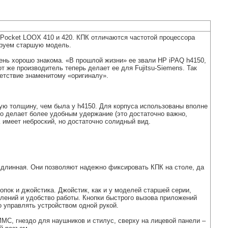
 Pocket LOOX 410 и 420. КПК отличаются частотой процессора
тируем старшую модель.
ень хорошо знакома. «В прошлой жизни» ее звали HP iPAQ h4150,
т же производитель теперь делает ее для Fujitsu-Siemens. Так
ветствие знаменитому «оригиналу».
ую толщину, чем была у h4150. Для корпуса использованы вполне
то делает более удобным удержание (это достаточно важно,
 имеет неброский, но достаточно солидный вид.
а длинная. Они позволяют надежно фиксировать КПК на столе, да
пок и джойстика. Джойстик, как и у моделей старшей серии,
лений и удобство работы. Кнопки быстрого вызова приложений
 управлять устройством одной рукой.
MMC, гнездо для наушников и стилус, сверху на лицевой панели –