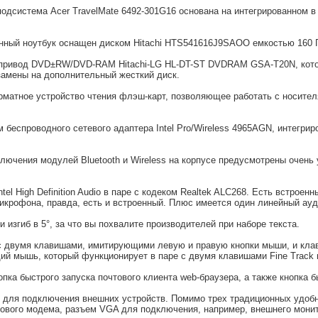
дсистема Acer TravelMate 6492-301G16 основана на интегрированном в ч
нный ноутбук оснащен диском Hitachi HTS541616J9SAOO емкостью 160 
й привод DVD±RW/DVD-RAM Hitachi-LG HL-DT-ST DVDRAM GSА-Т20N, кото
замены на дополнительный жесткий диск.
рматное устройство чтения флэш-карт, позволяющее работать с носите
спроводного сетевого адаптера Intel Рro/Wireless 4965AGN, интегрирова
лючения модулей Bluetooth и Wireless на корпусе предусмотрены очень 
tel High Definition Audio в паре с кодеком Realtek ALC268. Есть встро
 микрофона, правда, есть и встроенный. Плюс имеется один линейный ау
 изгиб в 5°, за что вы похвалите производителей при наборе текста.
с двумя клавишами, имитирующими левую и правую кнопки мыши, и клав
ий мышь, который функционирует в паре с двумя клавишами Fine Track
пка быстрого запуска почтового клиента web-браузера, а также кнопка 
и для подключения внешних устройств. Помимо трех традиционных удо
гового модема, разъем VGA для подключения, например, внешнего монит