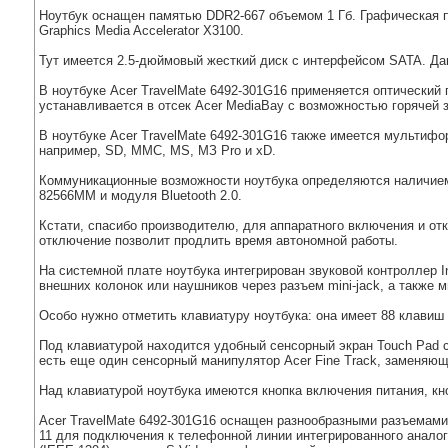
Ноутбук оснащен памятью DDR2-667 объемом 1 Гб. Графическая по
Graphics Media Accelerator Х3100.
Тут имеется 2.5-дюймовый жесткий диск с интерфейсом SATA. Да
В ноутбуке Acer TravelMate 6492-301G16 применяется оптически
устанавливается в отсек Acer MediaBay с возможностью горячей 
В ноутбуке Аcer TravelMate 6492-301G16 также имеется мультифо
например, SD, ММС, МS, МЗ Рro и xD.
Коммуникационные возможности ноутбука определяются наличием бе
82566ММ и модуля Bluetooth 2.0.
Кстати, спасибо производителю, для аппаратного включения и отк
отключение позволит продлить время автономной работы.
На системной плате ноутбука интегрирован звуковой контроллер In
внешних колонок или наушников через разъем mini-jack, а также
Особо нужно отметить клавиатуру ноутбука: она имеет 88 клавиш и
Под клавиатурой находится удобный сенсорный экран Touch Pad 
есть еще один сенсорный манипулятор Acer Fine Track, заменяющ
Над клавиатурой ноутбука имеются кнопка включения питания, кно
Acer TravelMate 6492-301G16 оснащен разнообразными разъемам
11 для подключения к телефонной линии интегрированного анало