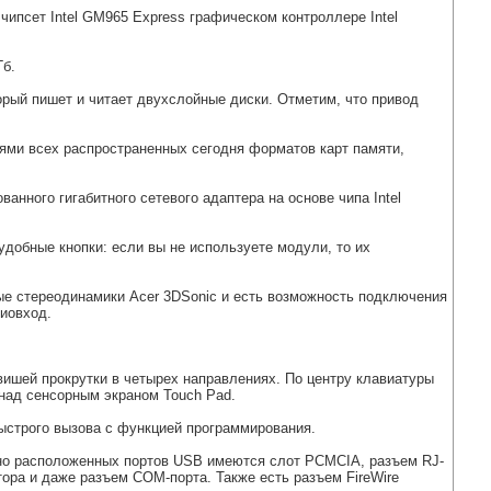
ипсет Intel GM965 Ехprеss графическом контроллере Intel
Гб.
рый пишет и читает двухслойные диски. Отметим, что привод
лями всех распространенных сегодня форматов карт памяти,
нного гигабитного сетевого адаптера на основе чипа Intel
удобные кнопки: если вы не используете модули, то их
енные стереодинамики Acer 3DSonic и есть возможность подключения
диовход.
ишей прокрутки в четырех направлениях. По центру клавиатуры
 над сенсорным экраном Touch Pad.
быстрого вызова с функцией программирования.
бно расположенных портов USB имеются слот РСМСIА, разъем RJ-
ора и даже разъем СОМ-порта. Также есть разъем FireWire