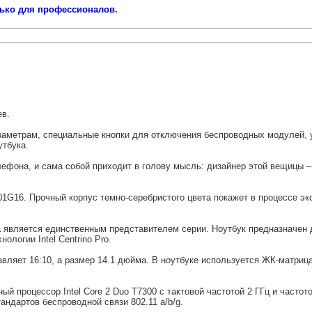
олько для профессионалов.
ев.
раметрам, специальные кнопки для отключения беспроводных модулей, 
утбука.
лефона, и сама собой приходит в голову мысль: дизайнер этой вещицы 
301G16. Прочный корпус темно-серебристого цвета покажет в процессе 
ка является единственным представителем серии. Ноутбук предназначен
ологии Intel Centrino Рrо.
ляет 16:10, а размер 14.1 дюйма. В ноутбуке используется ЖК-матрица
й процессор Intel Core 2 Duo Т7300 с тактовой частотой 2 ГГц и частот
андартов беспроводной связи 802.11 а/b/g.