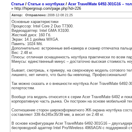
Статьи
/
Статьи о ноутбуках
/
Acer TravelMate 6492-301G16 – т
» http://hipergroup.com/page.php?id=226
Автор:
Отправлено:
2008-12-08 21:25
Основные характеристики
Процессор: Intel Core 2 Duo T7300.
Видеоадаптер: Intel GMA X3100.
Жесткий диск: 160 Гб.
Экран: 14.1 дюйма WXGA.
Память: 1024 Мб.
Дополнительно: встроенные веб-камера и сканер отпечатка пальц
Вес: 2.48 кг.
Плюсы: отличная оснащенность ноутбука практически по всем па
Минусы: единственный минус – достаточно высокая стоимость но
Бывает, смотришь, к примеру, на сверхновую модель сотового те
лишнего, нет ничего, что было бы невпопад. Профессионально!
Так можно сказать и о внешности ноутбука Acer TravelMate 6492-
потертостям.
Вообще эта модель относится к серии Acer TravelMate 6492 и по
корпоративную часть рынка. Он построен на основе мобильной техн
Cоотношение сторон широкоформатного ЖК-экрана ноутбука состав
составляют 339.4x245x35/39 мм, а весит он 2.48 кг.
В основе конфигурации Acer TravelMate 6492-301G16 – двухъядерны
беспроводной адаптер Intel Рro/Wireless 4965АGN с поддержкой ст