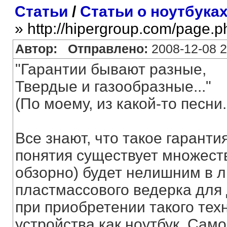
Статьи
/
Статьи о ноутбука
» http://hipergroup.com/page.
Автор:
Отправлено:
2008-12-08 2
"Гарантии бывают разные,
Твердые и газообразные..."
(По моему, из какой-то песни..
Все знают, что такое гаранти
понятия существует множеств
обзорно) будет нелишним в л
пластмассового ведерка для 
при приобретении такого тех
устройства как ноутбук. Само