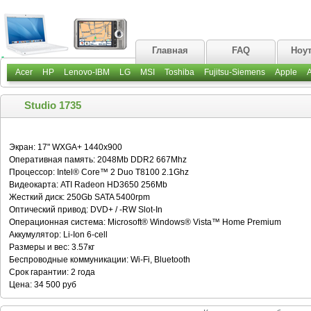
Главная
FAQ
Ноу
Acer
HP
Lenovo-IBM
LG
MSI
Toshiba
Fujitsu-Siemens
Apple
Studio 1735
Экран: 17" WXGA+ 1440x900
Оперативная память: 2048Mb DDR2 667Mhz
Процессор: Intel® Core™ 2 Duo T8100 2.1Ghz
Видеокарта: ATI Radeon HD3650 256Mb
Жесткий диск: 250Gb SATA 5400rpm
Оптический привод: DVD+ / -RW Slot-In
Операционная система: Microsoft® Windows® Vista™ Home Premium
Аккумулятор: Li-Ion 6-cell
Размеры и вес: 3.57кг
Беспроводные коммуникации: Wi-Fi, Bluetooth
Срок гарантии: 2 года
Цена: 34 500 руб