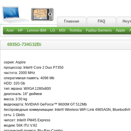
Главная
FAQ
Ноу
Acer
HP
Lenovo-IBM
LG
MSI
Toshiba
Fujitsu-Siemens
Apple
6935G-734G32Bi
серия: Aspire
процессор: Intel® Core 2 Duo P7350
частота: 2000 MHz
оперативная память: 4096 Mb
HDD: 320 Gb
тип экрана: WXGA 1280х800
диагональ: 16" дюймов
масса: 3.50 kg
видеокарта: NVIDIA® GeForce™ 9600M GT 512Mb
беспроводные коммуникации: Intel® Wireless WiFi Link 4965AGN, Bluetooth®
сеть: 1 Gbit/s
чипсет: Intel® PM45 Express
модем: 56K ITU V.92
оптический привод: Blu-Ray Combo