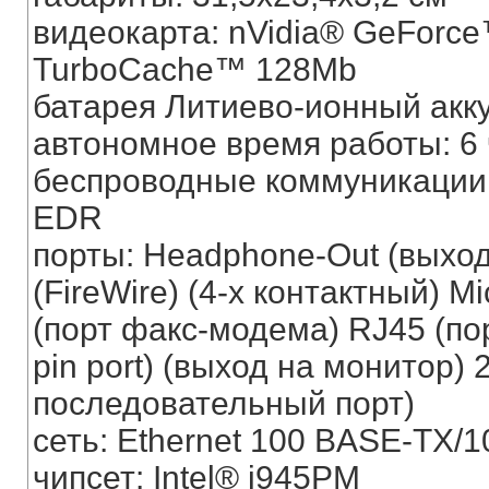
видеокарта: nVidia® GeForce
TurboCache™ 128Mb
батарея Литиево-ионный акк
автономное время работы: 6 
беспроводные коммуникации: I
EDR
порты: Headphone-Out (выхо
(FireWire) (4-х контактный) M
(порт факс-модема) RJ45 (по
pin port) (выход на монитор)
последовательный порт)
сеть: Ethernet 100 BASE-TX/
чипсет: Intel® i945PM