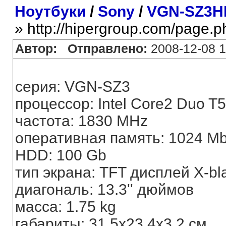
Ноутбуки
/
Sony
/
VGN-SZ3H
» http://hipergroup.com/page.
Автор:
Отправлено:
2008-12-08 1
серия: VGN-SZ3
процессор: Intel Core2 Duo T
частота: 1830 MHz
оперативная память: 1024 M
HDD: 100 Gb
тип экрана: TFT дисплей X-b
диагональ: 13.3'' дюймов
масса: 1.75 kg
габариты: 31,5х23,4х3,2 см